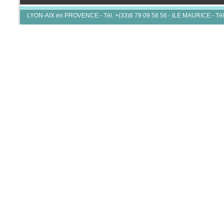
LYON-AIX en PROVENCE - Tél. +(33)6 79 09 58 56 - ILE MAURICE - Tél.